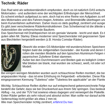
Technik: Räder
Das Rad wird als selbstverständlich empfunden, doch es ist natürlich DAS entsch
Motorrades - und außerdem eine der wichtigsten Erfindungen der Menschheit.
Es scheint einfach aufgebaut zu sein, doch hat es eine Reihe von Aufgaben zu er
des Motorrades und des Fahrers tragen, Antriebs- und Bremskräfte übertragen und
beim Kurvenfahren aufnehmen. Daher muss es stets gepflegt, zentriert und ausge
Es gibt zwei verschiedene Räderkonstruktionen: Das Scheibenrad ist die älteste
Automobilen die vorherrschende Bauform.
Das Speichenrad mit Drahtspeichen ist ein geniale Variante - leicht und stark. Es
guten alten Mr. Starley. Etwas moderner sind Speichenräder mit gegossenen Spei
aus Blechteilen hergestellt werden (z.B. Honda Comstar-Räder).
Obwohl die ersten GS-Motorräder mit wunderschönen Speichenr
folgten bald die zeitgemäßen Gussräder - der Kunde und deren 
rollen die meisten Modelle auf den typischen Aluminium-Felgen 
japanischen Zulieferer Enkei stammen.
Außer bei den Durchmessern und Breiten gab es lediglich Unters
Mal blieben sie blank, mal wurden sie schwarz, weiß, rot oder sch
Modell.
Bei einigen wenigen Modellen wurden auch schlauchlose Reifen montiert, die b
angepassten Hump - das ist eine Erhöhung im Felgenbett - erforderten. Diese Räd
eingegossenen Kennung "Tubeless" oder "Tubeless tire applicable" an der Flanke
Wichtig: Schlauchlose Reifen dürfen nur auf entsprechend gekennzeichnete Felg
besteht die Gefahr, dass sie bei Druckverlust aus ihrem Sitz springen. Das bedeu
Abflug - na, und der TÜV hat sowieso etwas dagegen und verweigert die Plakette.
Enkei-Räder gelten als sehr robust und absolut sicher. Man sollte nur darauf ach
Seitenschlag nicht größer als etwa 2 mm ist.
Wie man Speichenräder richtig zentriert,
erfährst Du hier
.