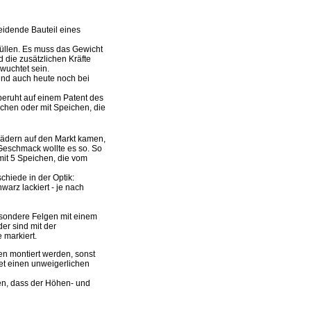
eidende Bauteil eines
füllen. Es muss das Gewicht
 die zusätzlichen Kräfte
wuchtet sein.
 und auch heute noch bei
 beruht auf einem Patent des
chen oder mit Speichen, die
ädern auf den Markt kamen,
Geschmack wollte es so. So
mit 5 Speichen, die vom
chiede in der Optik:
warz lackiert - je nach
esondere Felgen mit einem
er sind mit der
 markiert.
en montiert werden, sonst
tet einen unweigerlichen
ten, dass der Höhen- und